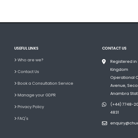
USEFUL LINKS
CONTACT US
Who are we?
Registered in
Kingdom
Contact Us
Operational Of
Book a Consultation Service
Avenue, Secon
Anambra Sta
Manage your GDPR
(+44) 7748-20
Privacy Policy
4831
FAQ's
enquiry@chue