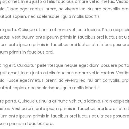
ng sit amet. In eu justo a felis faucibus ornare vel id metus. Vest
gula. Fusce eget metus lorem, ac viverra leo. Nullam convallis, arc
utpat sapien, nec scelerisque ligula mollis lobortis.
orta. Quisque ut nulla at nunc vehicula lacinia. Proin adipiscing
metus. Vestibulum ante ipsum primis in faucibus orci luctus et ultr
um ante ipsum primis in faucibus orci luctus et ultrices posuere c
sum primis in faucibus orci.
cing elit. Curabitur pellentesque neque eget diam posuere porta
ng sit amet. In eu justo a felis faucibus ornare vel id metus. Vest
gula. Fusce eget metus lorem, ac viverra leo. Nullam convallis, arc
utpat sapien, nec scelerisque ligula mollis lobortis.
orta. Quisque ut nulla at nunc vehicula lacinia. Proin adipiscing
metus. Vestibulum ante ipsum primis in faucibus orci luctus et ultr
um ante ipsum primis in faucibus orci luctus et ultrices posuere c
sum primis in faucibus orci.