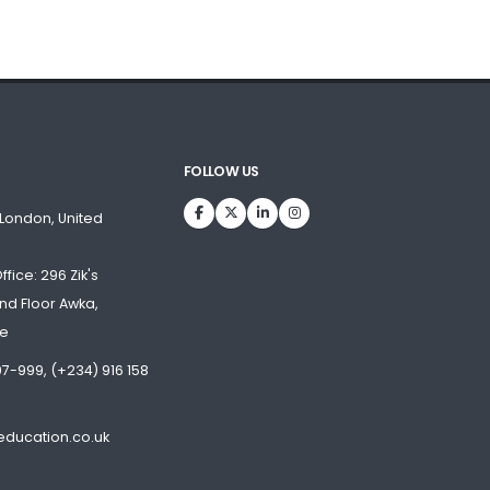
FOLLOW US
 London, United
fice: 296 Zik's
d Floor Awka,
te
7-999, (+234) 916 158
ducation.co.uk